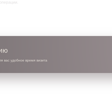
операции.
цию
ля вас удобное время визита