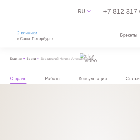
+7 812 317 
RU
2 клиники
Брекеты
Русский
в Санкт-Петербурге
English
Главная
Врачи
Дроздецкий Никита Александрович
中文
на Новгородской
Español
м. пл. Александра Невского, ул.
Новгородская, 13
О враче
Работы
Консультации
Статьи
на Лизы Чайкиной
м. Чкаловская, Спортивная, ул. Лизы
Чайкиной, 4/12