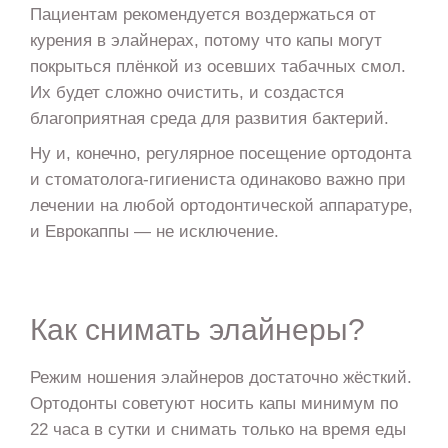
Пациентам рекомендуется воздержаться от
курения в элайнерах, потому что капы могут
покрыться плёнкой из осевших табачных смол.
Их будет сложно очистить, и создастся
благоприятная среда для развития бактерий.
Ну и, конечно, регулярное посещение ортодонта
и стоматолога-гигиениста одинаково важно при
лечении на любой ортодонтической аппаратуре,
и Еврокаппы — не исключение.
Как снимать элайнеры?
+7 812 317 67 74
Режим ношения элайнеров достаточно жёсткий.
с 8:00 до 21:00
Ортодонты советуют носить капы минимум по
22 часа в сутки и снимать только на время еды