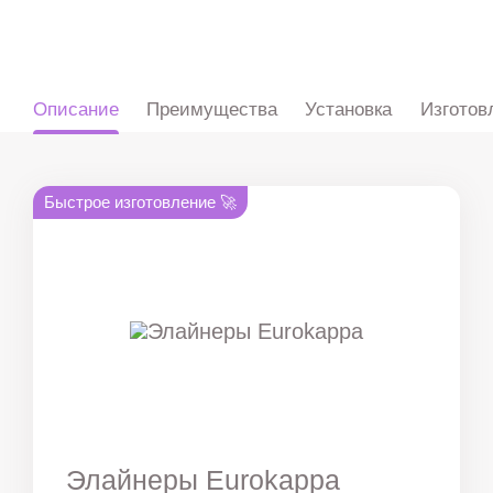
ru
en
zh
es
Описание
Преимущества
Установка
Изготов
Быстрое изготовление 🚀
Элайнеры Eurokappa