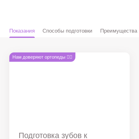
ru
en
zh
es
Показания
Способы подготовки
Преимущества
Нам доверяют ортопеды 👍🏻
Подготовка зубов к