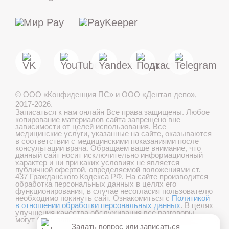
МАКС
Telegram
©
ООО «Конфиденция ПС» и ООО «Дентал депо»
,
Лечение детей во сне
2017-2026.
Записаться к нам онлайн
Все права защищены. Любое
копирование материалов сайта запрещено вне
зависимости от целей использования. Все
медицинские услуги, указанные на сайте, оказываются
в соответствии с медицинскими показаниями после
Записаться онлайн
консультации врача. Обращаем ваше внимание, что
данный сайт носит исключительно информационный
характер и ни при каких условиях не является
публичной офертой, определяемой положениями ст.
437 Гражданского Кодекса РФ. На сайте производится
обработка персональных данных в целях его
Онлайн консультация
функционирования, в случае несогласия пользователю
необходимо покинуть сайт. Ознакомиться с
Политикой
в отношении обработки персональных данных
. В целях
Хорошо
улучшения качества обслуживания все разговоры
могут быть записаны.
Задать вопрос или записаться