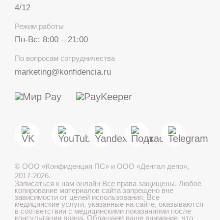
4/12
Режим работы
Пн-Вс: 8:00 – 21:00
+7 812 317 67 74
По вопросам сотрудничества
с 8:00 до 21:00
marketing@konfidencia.ru
МАКС
Telegram
©
ООО «Конфиденция ПС» и ООО «Дентал депо»
,
Лечение детей во сне
2017-2026.
Записаться к нам онлайн
Все права защищены. Любое
копирование материалов сайта запрещено вне
зависимости от целей использования. Все
медицинские услуги, указанные на сайте, оказываются
в соответствии с медицинскими показаниями после
Записаться онлайн
консультации врача. Обращаем ваше внимание, что