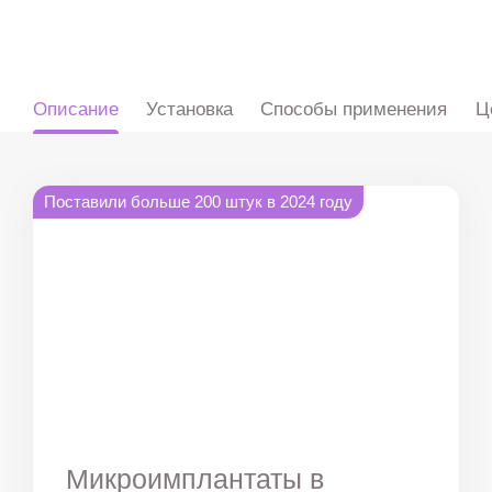
ru
en
zh
es
Описание
Установка
Способы применения
Ц
Поставили больше 200 штук в 2024 году
Микроимплантаты в