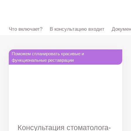
ru
en
zh
es
Что включает?
В консультацию входит
Докумен
Поможем спланировать красивые и
функциональные реставрации
Консультация стоматолога-