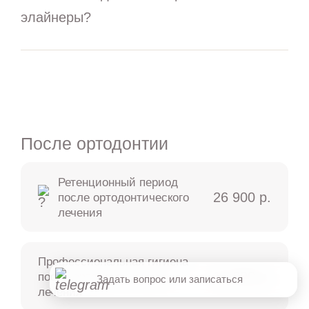
МАКС
элайнеры?
Telegram
Лечение детей во сне
После ортодонтии
Записаться онлайн
Ретенционный период
26 900 р.
после ортодонтического
лечения
Онлайн консультация
Хорошо
Профессиональная гигиена
12 000 р.
после ортодонтического
Задать вопрос или записаться
лечения