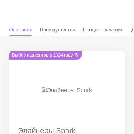
ru
en
zh
es
Описание
Преимущества
Процесс лечения
Д
Выбор пациентов в 2024 году 🔝
Элайнеры Spark