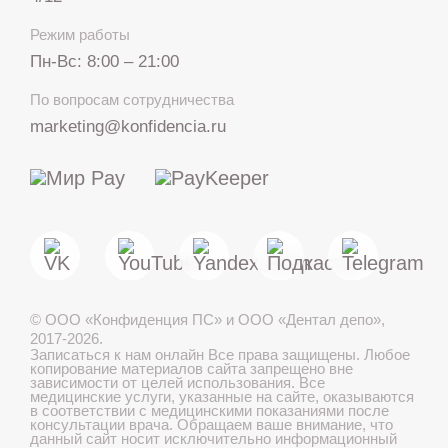
Режим работы
Пн-Вс: 8:00 – 21:00
+7 812 317 67 74
По вопросам сотрудничества
с 8:00 до 21:00
marketing@konfidencia.ru
МАКС
Telegram
©
ООО «Конфиденция ПС» и ООО «Дентал депо»
,
Лечение детей во сне
2017-2026.
Записаться к нам онлайн
Все права защищены. Любое
копирование материалов сайта запрещено вне
зависимости от целей использования. Все
медицинские услуги, указанные на сайте, оказываются
в соответствии с медицинскими показаниями после
Записаться онлайн
консультации врача. Обращаем ваше внимание, что
данный сайт носит исключительно информационный