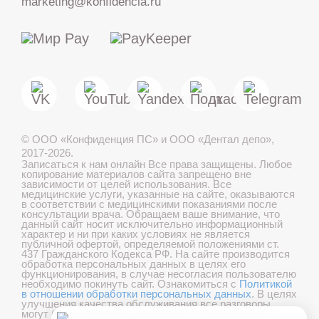
marketing@konfidencia.ru
МАКС
Telegram
©
ООО «Конфиденция ПС» и ООО «Дентал депо»
,
Лечение детей во сне
2017-2026.
Записаться к нам онлайн
Все права защищены. Любое
копирование материалов сайта запрещено вне
зависимости от целей использования. Все
медицинские услуги, указанные на сайте, оказываются
в соответствии с медицинскими показаниями после
Записаться онлайн
консультации врача. Обращаем ваше внимание, что
данный сайт носит исключительно информационный
характер и ни при каких условиях не является
публичной офертой, определяемой положениями ст.
437 Гражданского Кодекса РФ. На сайте производится
обработка персональных данных в целях его
Онлайн консультация
функционирования, в случае несогласия пользователю
необходимо покинуть сайт. Ознакомиться с
Политикой
в отношении обработки персональных данных
. В целях
Хорошо
улучшения качества обслуживания все разговоры
могут быть записаны.