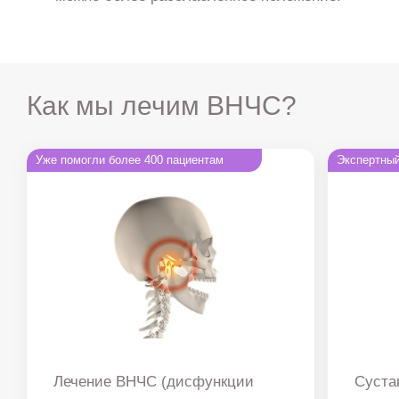
Как мы лечим ВНЧС?
Уже помогли более 400 пациентам
Экспертны
Лечение ВНЧС (дисфункции
Суста