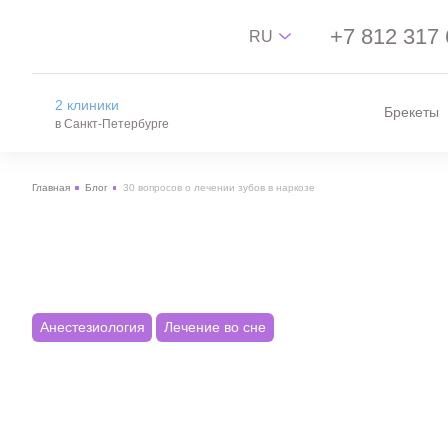
+7 812 317 
RU
2 клиники
Брекеты
Русский
в Санкт-Петербурге
English
Главная
Блог
30 вопросов о лечении зубов в наркозе
中文
на Новгородской
Español
м. пл. Александра Невского, ул.
Новгородская, 13
на Лизы Чайкиной
м. Чкаловская, Спортивная, ул. Лизы
Чайкиной, 4/12
Анестезиология
Лечение во сне
30 вопросов о лечении 
Типичные запросы, страхи и ситуации в стоматологии