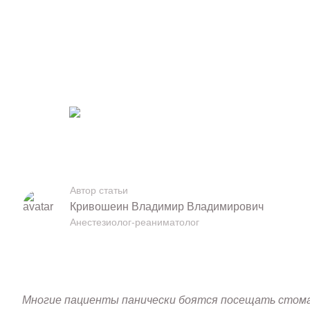
27.11.2025
Обновлено 07.08.2026
536
5 мин. на чтение
Автор статьи
Кривошеин Владимир Владимирович
Анестезиолог-реаниматолог
Многие пациенты панически боятся посещать стомат