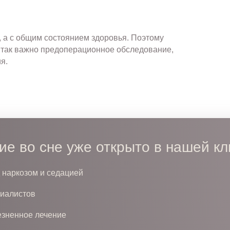
, а с общим состоянием здоровья. Поэтому
так важно предоперационное обследование,
я.
ие во сне уже открыто в нашей кл
 наркозом и седацией
циалистов
езненное лечение