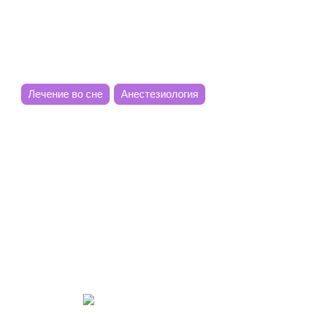
ru
en
zh
es
Лечение во сне
Анестезиология
Комплексное лечение
под наркозом
Несколько врачей делают свою
работу одновременно, пока
пациент спит
11.01.2025
Обновлено 09.08.2026
4779
7 мин. на чтение