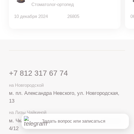
МАКС
Стоматолог-ортопед
10 декабря 2024
26805
0
Telegram
Лечение детей во сне
+7 812 317 67 74
Записаться онлайн
на Новгородской
м. пл. Александра Невского, ул. Новгородская,
Онлайн консультация
13
Хорошо
на Лизы Чайкиной
м. Чкаловская, Спортивная, ул. Лизы Чайкиной,
Задать вопрос или записаться
4/12