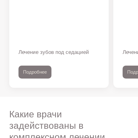
Лечение зубов под седацией
Лечен
Подробнее
Подр
Какие врачи
задействованы в
комплексном лечении