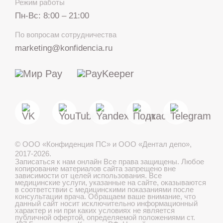
Режим работы
Пн-Вс: 8:00 – 21:00
+7 812 317 67 74
По вопросам сотрудничества
с 8:00 до 21:00
marketing@konfidencia.ru
МАКС
Telegram
©
ООО «Конфиденция ПС» и ООО «Дентал депо»
,
Лечение детей во сне
2017-2026.
Записаться к нам онлайн
Все права защищены. Любое
копирование материалов сайта запрещено вне
зависимости от целей использования. Все
медицинские услуги, указанные на сайте, оказываются
в соответствии с медицинскими показаниями после
Записаться онлайн
консультации врача. Обращаем ваше внимание, что
данный сайт носит исключительно информационный
характер и ни при каких условиях не является
публичной офертой, определяемой положениями ст.