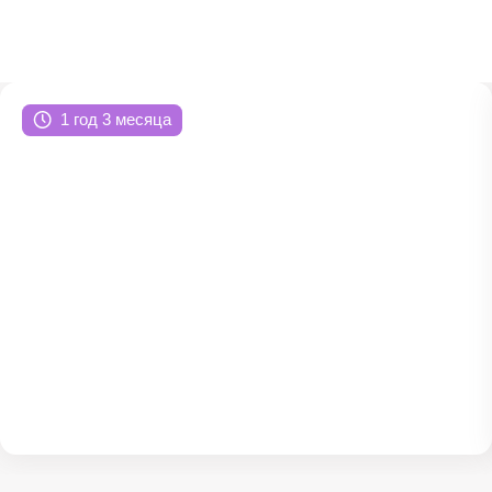
ru
en
zh
es
1 год 3 месяца