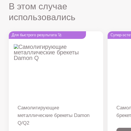
В этом случае
использовались
Для быстрого результата 🚀
Супер-эсте
Самолигирующие
Самол
металлические брекеты Damon
бреке
Q/Q2