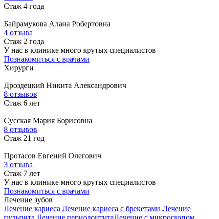
Стаж 4 года
Байрамукова
Алана Робертовна
4 отзыва
Стаж 2 года
У нас в клинике много крутых специалистов
Познакомиться с врачами
Хирурги
Дроздецкий
Никита Александрович
8 отзывов
Стаж 6 лет
Сусская
Мария Борисовна
8 отзывов
Стаж 21 год
Протасов
Евгений Олегович
3 отзыва
Стаж 7 лет
У нас в клинике много крутых специалистов
Познакомиться с врачами
Лечение зубов
Лечение кариеса
Лечение кариеса с брекетами
Лечение
пульпита
Лечение периодонтита
Лечение с микроскопом