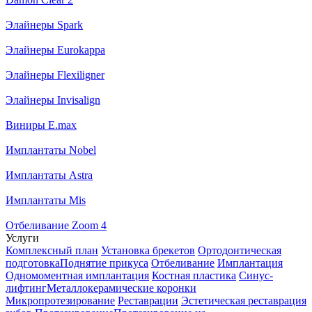
Элайнеры Spark
Элайнеры Eurokappa
Элайнеры Flexiligner
Элайнеры Invisalign
Виниры E.max
Имплантаты Nobel
Имплантаты Astra
Имплантаты Mis
Отбеливание Zoom 4
Услуги
Комплексный план
Установка брекетов
Ортодонтическая
подготовка
Поднятие прикуса
Отбеливание
Имплантация
Одномоментная имплантация
Костная пластика
Синус-
лифтинг
Металлокерамические коронки
Микропротезирование
Реставрации
Эстетическая реставрация