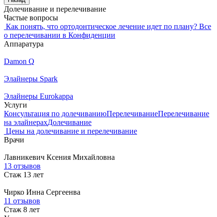
Долечивание и перелечивание
Частые вопросы
Как понять, что ортодонтическое лечение идет по плану?
Все
о перелечивании в Конфиденции
Аппаратура
Damon Q
Элайнеры Spark
Элайнеры Eurokappa
Услуги
Консультация по долечиванию
Перелечивание
Перелечивание
на элайнерах
Долечивание
Цены на долечивание и перелечивание
Врачи
Лавникевич
Ксения Михайловна
13 отзывов
Стаж 13 лет
Чирко
Инна Сергеенва
11 отзывов
Стаж 8 лет