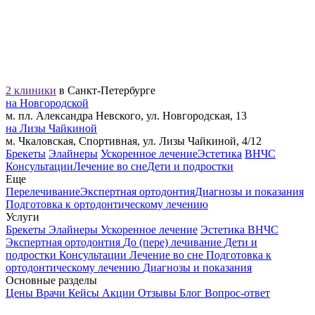
2 клиники
в Санкт-Петербурге
на Новгородской
м. пл. Александра Невского, ул. Новгородская, 13
на Лизы Чайкиной
м. Чкаловская, Спортивная, ул. Лизы Чайкиной, 4/12
Брекеты
Элайнеры
Ускоренное лечение
Эстетика
ВНЧС
Консультации
Лечение во сне
Дети и подростки
Еще
Перелечивание
Экспертная ортодонтия
Диагнозы и показания
Подготовка к ортодонтическому лечению
Услуги
Брекеты
Элайнеры
Ускоренное лечение
Эстетика
ВНЧС
Экспертная ортодонтия
До (пере) лечивание
Дети и
подростки
Консультации
Лечение во сне
Подготовка к
ортодонтическому лечению
Диагнозы и показания
Основные разделы
Цены
Врачи
Кейсы
Акции
Отзывы
Блог
Вопрос-ответ