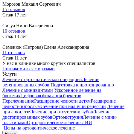
Морозов
Михаил Сергеевич
15 отзывов
Стаж 17 лет
Сигуа
Нино Валериевна
10 отзывов
Стаж 13 лет
Семенюк (Петрова)
Елена Александровна
11 отзывов
Стаж 11 лет
У нас в клинике много крутых специалистов
Познакомиться с врачами
Услуги
Лечение с ортогнатической операцией
Лечение
ретенированных зубов
Подготовка к протезированию
Лечение с минивинтами
Ускоренное лечение на
брекетах
Цифровая фиксация брекетов
Перелечивание
Расширение челюсти детям
Расширение
челюсти взрослым
Лечение при наличии рецессий
Лечение
при анкилозе
Лечение при отсутствии зубов
Лечение
дистопированных зубов
Ортоэкструзия
Лечение с мини-
пластинами
Ортодонтическое лечение с ИИ
Цены на ортодонтическое лечение
Назад