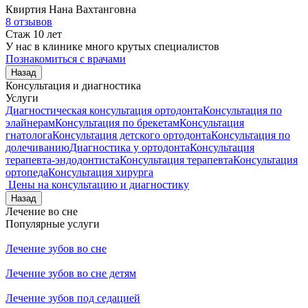
Квиртия
Нана Вахтанговна
8 отзывов
Стаж 10 лет
У нас в клинике много крутых специалистов
Познакомиться с врачами
Назад
Консультация и диагностика
Услуги
Диагностическая консультация ортодонта
Консультация по
элайнерам
Консультация по брекетам
Консультация
гнатолога
Консультация детского ортодонта
Консультация по
долечиванию
Диагностика у ортодонта
Консультация
терапевта-эндодонтиста
Консультация терапевта
Консультация
ортопеда
Консультация хирурга
Цены на консультацию и диагностику
Назад
Лечение во сне
Популярные услуги
Лечение зубов во сне
Лечение зубов во сне детям
Лечение зубов под седацией