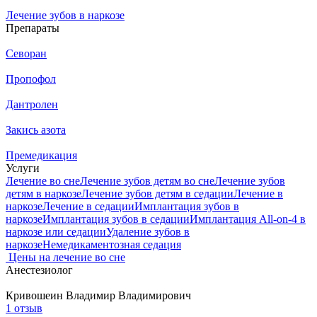
Лечение зубов в наркозе
Препараты
Севоран
Пропофол
Дантролен
Закись азота
Премедикация
Услуги
Лечение во сне
Лечение зубов детям во сне
Лечение зубов
детям в наркозе
Лечение зубов детям в седации
Лечение в
наркозе
Лечение в седации
Имплантация зубов в
наркозе
Имплантация зубов в седации
Имплантация All-on-4 в
наркозе или седации
Удаление зубов в
наркозе
Немедикаментозная седация
Цены на лечение во сне
Анестезиолог
Кривошеин
Владимир Владимирович
1 отзыв