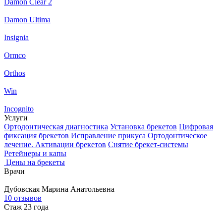
Damon Clear 2
Damon Ultima
Insignia
Ormco
Orthos
Win
Incognito
Услуги
Ортодонтическая диагностика
Установка брекетов
Цифровая
фиксация брекетов
Исправление прикуса
Ортодонтическое
лечение. Активации брекетов
Снятие брекет-системы
Ретейнеры и капы
Цены на брекеты
Врачи
Дубовская
Марина Анатольевна
10 отзывов
Стаж 23 года