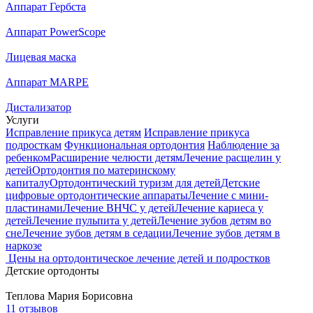
Аппарат Гербста
Аппарат PowerScope
Лицевая маска
Аппарат MARPE
Дистализатор
Услуги
Исправление прикуса детям
Исправление прикуса
подросткам
Функциональная ортодонтия
Наблюдение за
ребенком
Расширение челюсти детям
Лечение расщелин у
детей
Ортодонтия по материнскому
капиталу
Ортодонтический туризм для детей
Детские
цифровые ортодонтические аппараты
Лечение с мини-
пластинами
Лечение ВНЧС у детей
Лечение кариеса у
детей
Лечение пульпита у детей
Лечение зубов детям во
сне
Лечение зубов детям в седации
Лечение зубов детям в
наркозе
Цены на ортодонтическое лечение детей и подростков
Детские ортодонты
Теплова
Мария Борисовна
11 отзывов