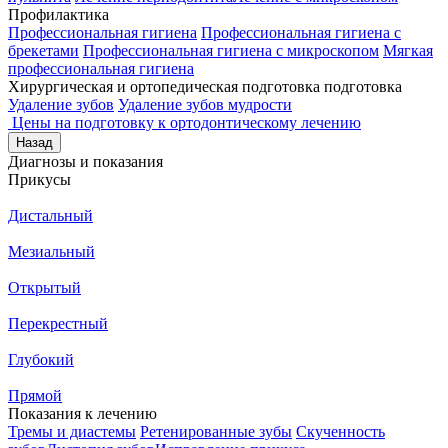
Профилактика
Профессиональная гигиена
Профессиональная гигиена с
брекетами
Профессиональная гигиена с микроскопом
Мягкая
профессиональная гигиена
Хирургическая и ортопедическая подготовка подготовка
Удаление зубов
Удаление зубов мудрости
Цены на подготовку к ортодонтическому лечению
Назад
Диагнозы и показания
Прикусы
Дистальный
Мезиальный
Открытый
Перекрестный
Глубокий
Прямой
Показания к лечению
Тремы и диастемы
Ретенированные зубы
Скученность