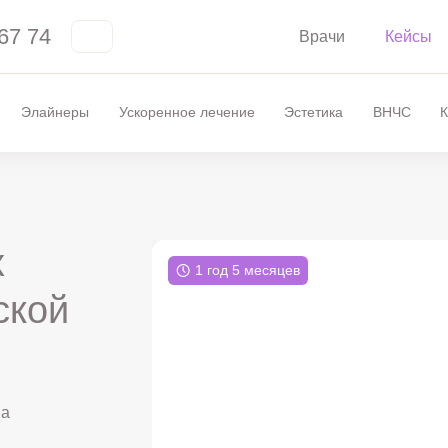
67 74
Врачи
Кейсы
Элайнеры
Ускоренное лечение
Эстетика
ВНЧС
К
х
1 год 5 месяцев
ской
на