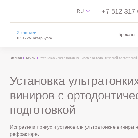
+7 812 317 
RU
2 клиники
Брекеты
Русский
в Санкт-Петербурге
English
Главная
Кейсы
Установка ультратонких виниров с ортодонтической подготовкой
中文
на Новгородской
Español
м. пл. Александра Невского, ул.
Новгородская, 13
Установка ультратонки
на Лизы Чайкиной
виниров с ортодонтиче
м. Чкаловская, Спортивная, ул. Лизы
Чайкиной, 4/12
подготовкой
Исправили прикус и установили ультратонкие виниры 
рефракторе.