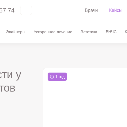
67 74
Врачи
Кейсы
Элайнеры
Ускоренное лечение
Эстетика
ВНЧС
К
ти у
1 год
тов