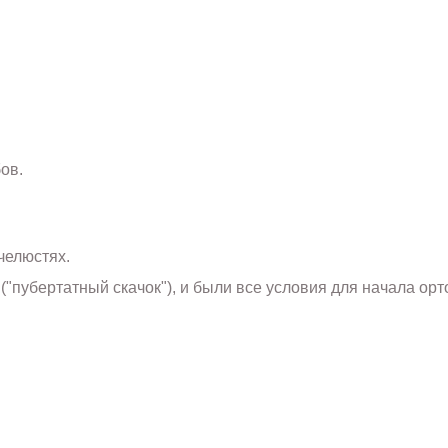
ов.
челюстях.
("пубертатный скачок"), и были все условия для начала орт