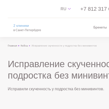
+7 812 317 
RU
2 клиники
Брекеты
Русский
в Санкт-Петербурге
English
Главная
Кейсы
Исправление скученности у подростка без минивинтов
中文
на Новгородской
Español
м. пл. Александра Невского, ул.
Новгородская, 13
Исправление скученнос
на Лизы Чайкиной
подростка без минивин
м. Чкаловская, Спортивная, ул. Лизы
Чайкиной, 4/12
Исправили скученность у подростка без минивинтов.