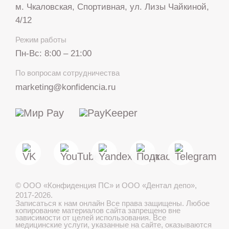
м. Чкаловская, Спортивная, ул. Лизы Чайкиной,
4/12
Режим работы
Пн-Вс: 8:00 – 21:00
+7 812 317 67 74
По вопросам сотрудничества
с 8:00 до 21:00
marketing@konfidencia.ru
МАКС
Telegram
©
ООО «Конфиденция ПС» и ООО «Дентал депо»
,
Лечение детей во сне
2017-2026.
Записаться к нам онлайн
Все права защищены. Любое
копирование материалов сайта запрещено вне
зависимости от целей использования. Все
медицинские услуги, указанные на сайте, оказываются