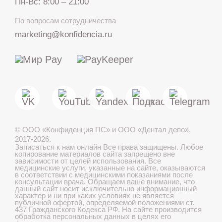
Пн-Вс: 8:00 – 21:00
+7 812 317 67 74
По вопросам сотрудничества
с 8:00 до 21:00
marketing@konfidencia.ru
МАКС
Telegram
©
ООО «Конфиденция ПС» и ООО «Дентал депо»
,
Лечение детей во сне
2017-2026.
Записаться к нам онлайн
Все права защищены. Любое
копирование материалов сайта запрещено вне
зависимости от целей использования. Все
медицинские услуги, указанные на сайте, оказываются
в соответствии с медицинскими показаниями после
Записаться онлайн
консультации врача. Обращаем ваше внимание, что
данный сайт носит исключительно информационный
характер и ни при каких условиях не является
публичной офертой, определяемой положениями ст.
437 Гражданского Кодекса РФ. На сайте производится
обработка персональных данных в целях его
Онлайн консультация