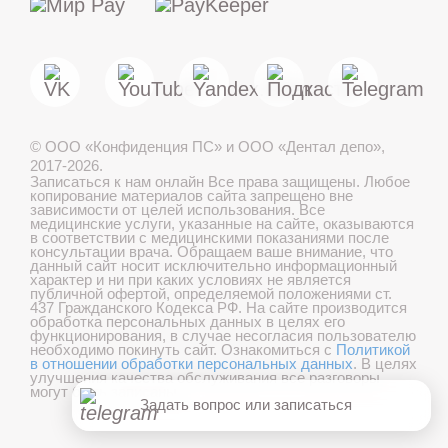
МАКС
Telegram
©
ООО «Конфиденция ПС» и ООО «Дентал депо»
,
Лечение детей во сне
2017-2026.
Записаться к нам онлайн
Все права защищены. Любое
копирование материалов сайта запрещено вне
зависимости от целей использования. Все
медицинские услуги, указанные на сайте, оказываются
в соответствии с медицинскими показаниями после
Записаться онлайн
консультации врача. Обращаем ваше внимание, что
данный сайт носит исключительно информационный
характер и ни при каких условиях не является
публичной офертой, определяемой положениями ст.
437 Гражданского Кодекса РФ. На сайте производится
обработка персональных данных в целях его
Онлайн консультация
функционирования, в случае несогласия пользователю
необходимо покинуть сайт. Ознакомиться с
Политикой
в отношении обработки персональных данных
. В целях
Хорошо
улучшения качества обслуживания все разговоры
могут быть записаны.
Задать вопрос или записаться