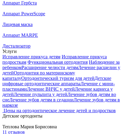
Аппарат Гербста
Аппарат PowerScope
Лицевая маска
Аппарат MARPE
Дистализатор
Услуги
Исправление прикуса детям
Исправление прикуса
подросткам
Функциональная ортодонтия
Наблюдение за
ребенком
Расширение челюсти детям
Лечение расщелин у
детей
Ортодонтия по материнскому
капиталу
Ортодонтический туризм для детей
Детские
цифровые ортодонтические аппараты
Лечение с мини-
пластинами
Лечение ВНЧС у детей
Лечение кариеса у
детей
Лечение пульпита у детей
Лечение зубов детям во
сне
Лечение зубов детям в седации
Лечение зубов детям в
наркозе
Цены на ортодонтическое лечение детей и подростков
Детские ортодонты
Теплова
Мария Борисовна
11 отзывов