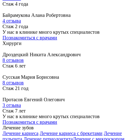
Стаж 4 года
Байрамукова
Алана Робертовна
4 отзыва
Стаж 2 года
У нас в клинике много крутых специалистов
Познакомиться с врачами
Хирурги
Дроздецкий
Никита Александрович
8 отзывов
Стаж 6 лет
Сусская
Мария Борисовна
8 отзывов
Стаж 21 год
Протасов
Евгений Олегович
3 отзыва
Стаж 7 лет
У нас в клинике много крутых специалистов
Познакомиться с врачами
Лечение зубов
Лечение кариеса
Лечение кариеса с брекетами
Лечение
пульпита
Лечение периодонтита
Лечение с микроскопом