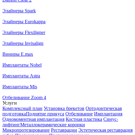
Элайнеры Spark
Элайнеры Eurokappa
Элайнеры Flexiligner
Элайнеры Invisalign
Виниры E.max
Имплантаты Nobel
Имплантаты Astra
Имплантаты Mis
Отбеливание Zoom 4
Услуги
Комплексный план
Установка брекетов
Ортодонтическая
подготовка
Поднятие прикуса
Отбеливание
Имплантация
Одномоментная имплантация
Костная пластика
Синус-
лифтинг
Металлокерамические коронки
Микропротезирование
Реставрации
Эстетическая реставрация