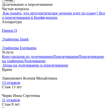
Долечивание и перелечивание
Частые вопросы
Как понять, что ортодонтическое лечение идет по плану?
Все
о перелечивании в Конфиденции
Аппаратура
Damon Q
Элайнеры Spark
Элайнеры Eurokappa
Услуги
Консультация по долечиванию
Перелечивание
Перелечивание
на элайнерах
Долечивание
Цены на долечивание и перелечивание
Врачи
Лавникевич
Ксения Михайловна
13 отзывов
Стаж 13 лет
Чирко
Инна Сергеенва
11 отзывов
Стаж 8 лет