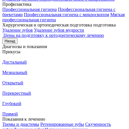
Профилактика
Профессиональная гигиена
Профессиональная гигиена с
брекетами
Профессиональная гигиена с микроскопом
Мягкая
профессиональная гигиена
Хирургическая и ортопедическая подготовка подготовка
Удаление зубов
Удаление зубов мудрости
Цены на подготовку к ортодонтическому лечению
Назад
Диагнозы и показания
Прикусы
Дистальный
Мезиальный
Открытый
Перекрестный
Глубокий
Прямой
Показания к лечению
Тремы и диастемы
Ретенированные зубы
Скученность