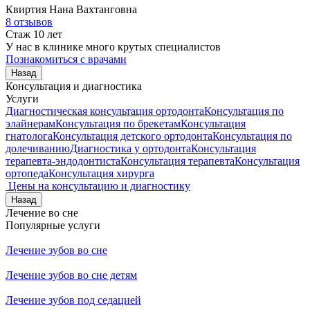
Квиртия
Нана Вахтанговна
8 отзывов
Стаж 10 лет
У нас в клинике много крутых специалистов
Познакомиться с врачами
Назад
Консультация и диагностика
Услуги
Диагностическая консультация ортодонта
Консультация по
элайнерам
Консультация по брекетам
Консультация
гнатолога
Консультация детского ортодонта
Консультация по
долечиванию
Диагностика у ортодонта
Консультация
терапевта-эндодонтиста
Консультация терапевта
Консультация
ортопеда
Консультация хирурга
Цены на консультацию и диагностику
Назад
Лечение во сне
Популярные услуги
Лечение зубов во сне
Лечение зубов во сне детям
Лечение зубов под седацией