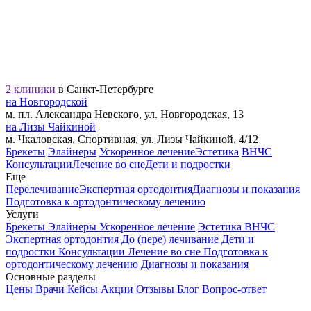
2 клиники
в Санкт-Петербурге
на Новгородской
м. пл. Александра Невского, ул. Новгородская, 13
на Лизы Чайкиной
м. Чкаловская, Спортивная, ул. Лизы Чайкиной, 4/12
Брекеты
Элайнеры
Ускоренное лечение
Эстетика
ВНЧС
Консультации
Лечение во сне
Дети и подростки
Еще
Перелечивание
Экспертная ортодонтия
Диагнозы и показания
Подготовка к ортодонтическому лечению
Услуги
Брекеты
Элайнеры
Ускоренное лечение
Эстетика
ВНЧС
Экспертная ортодонтия
До (пере) лечивание
Дети и
подростки
Консультации
Лечение во сне
Подготовка к
ортодонтическому лечению
Диагнозы и показания
Основные разделы
Цены
Врачи
Кейсы
Акции
Отзывы
Блог
Вопрос-ответ