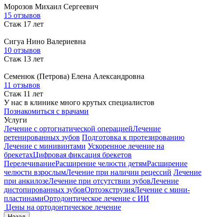
Морозов
Михаил Сергеевич
15 отзывов
Стаж 17 лет
Сигуа
Нино Валериевна
10 отзывов
Стаж 13 лет
Семенюк (Петрова)
Елена Александровна
11 отзывов
Стаж 11 лет
У нас в клинике много крутых специалистов
Познакомиться с врачами
Услуги
Лечение с ортогнатической операцией
Лечение
ретенированных зубов
Подготовка к протезированию
Лечение с минивинтами
Ускоренное лечение на
брекетах
Цифровая фиксация брекетов
Перелечивание
Расширение челюсти детям
Расширение
челюсти взрослым
Лечение при наличии рецессий
Лечение
при анкилозе
Лечение при отсутствии зубов
Лечение
дистопированных зубов
Ортоэкструзия
Лечение с мини-
пластинами
Ортодонтическое лечение с ИИ
Цены на ортодонтическое лечение
Назад