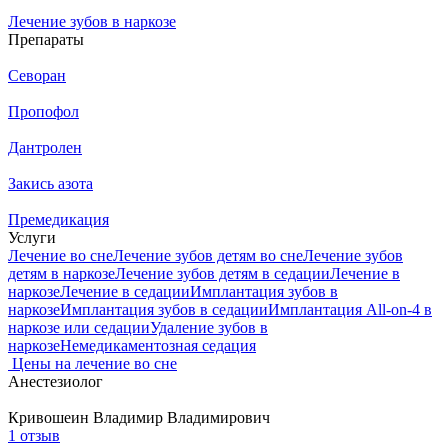
Лечение зубов в наркозе
Препараты
Севоран
Пропофол
Дантролен
Закись азота
Премедикация
Услуги
Лечение во сне
Лечение зубов детям во сне
Лечение зубов
детям в наркозе
Лечение зубов детям в седации
Лечение в
наркозе
Лечение в седации
Имплантация зубов в
наркозе
Имплантация зубов в седации
Имплантация All-on-4 в
наркозе или седации
Удаление зубов в
наркозе
Немедикаментозная седация
Цены на лечение во сне
Анестезиолог
Кривошеин
Владимир Владимирович
1 отзыв