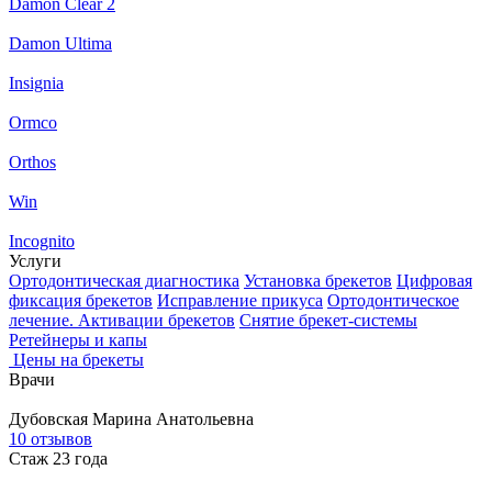
Damon Clear 2
Damon Ultima
Insignia
Ormco
Orthos
Win
Incognito
Услуги
Ортодонтическая диагностика
Установка брекетов
Цифровая
фиксация брекетов
Исправление прикуса
Ортодонтическое
лечение. Активации брекетов
Снятие брекет-системы
Ретейнеры и капы
Цены на брекеты
Врачи
Дубовская
Марина Анатольевна
10 отзывов
Стаж 23 года