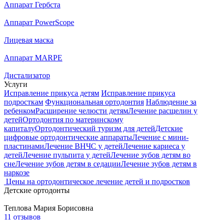
Аппарат Гербста
Аппарат PowerScope
Лицевая маска
Аппарат MARPE
Дистализатор
Услуги
Исправление прикуса детям
Исправление прикуса
подросткам
Функциональная ортодонтия
Наблюдение за
ребенком
Расширение челюсти детям
Лечение расщелин у
детей
Ортодонтия по материнскому
капиталу
Ортодонтический туризм для детей
Детские
цифровые ортодонтические аппараты
Лечение с мини-
пластинами
Лечение ВНЧС у детей
Лечение кариеса у
детей
Лечение пульпита у детей
Лечение зубов детям во
сне
Лечение зубов детям в седации
Лечение зубов детям в
наркозе
Цены на ортодонтическое лечение детей и подростков
Детские ортодонты
Теплова
Мария Борисовна
11 отзывов