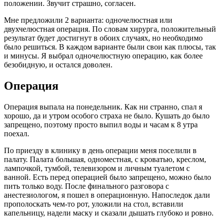
положении. Звучит страшно, согласен.
Мне предложили 2 варианта: одночелюстная или
двухчелюстная операция. По словам хирурга, положительный
результат будет достигнут в обоих случаях, но необходимо
было решиться. В каждом варианте были свои как плюсы, так
и минусы. Я выбрал одночелюстную операцию, как более
безобидную, и остался доволен.
Операция
Операция выпала на понедельник. Как ни странно, спал я
хорошо, да и утром особого страха не было. Кушать до было
запрещено, поэтому просто выпил воды и часам к 8 утра
поехал.
По приезду в клинику в день операции меня поселили в
палату. Палата большая, одноместная, с кроватью, креслом,
лампочкой, тумбой, телевизором и личным туалетом с
ванной. Есть перед операцией было запрещено, можно было
пить только воду. После финального разговора с
анестезиологом, я пошел в операционную. Напоследок дали
прополоскать чем-то рот, уложили на стол, вставили
капельницу, надели маску и сказали дышать глубоко и ровно.