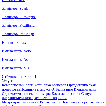
Элайнеры Spark
Элайнеры Eurokappa
Элайнеры Flexiligner
Элайнеры Invisalign
Виниры E.max
Имплантаты Nobel
Имплантаты Astra
Имплантаты Mis
Отбеливание Zoom 4
Услуги
Комплексный план
Установка брекетов
Ортодонтическая
подготовка
Поднятие прикуса
Отбеливание
Имплантация
Одномоментная имплантация
Костная пластика
Синус-
лифтинг
Металлокерамические коронки
Микропротезирование
Реставрации
Эстетическая реставрация