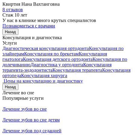
Квиртия
Нана Вахтанговна
8 отзывов
Стаж 10 лет
У нас в клинике много крутых специалистов
Познакомиться с врачами
Назад
Консультация и диагностика
Услуги
Диагностическая консультация ортодонта
Консультация по
элайнерам
Консультация по брекетам
Консультация
гнатолога
Консультация детского ортодонта
Консультация по
долечиванию
Диагностика у ортодонта
Консультация
терапевта-эндодонтиста
Консультация терапевта
Консультация
ортопеда
Консультация хирурга
Цены на консультацию и диагностику
Назад
Лечение во сне
Популярные услуги
Лечение зубов во сне
Лечение зубов во сне детям
Лечение зубов под седацией