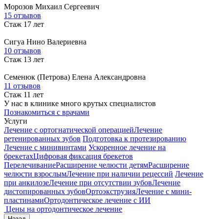
Морозов
Михаил Сергеевич
15 отзывов
Стаж 17 лет
Сигуа
Нино Валериевна
10 отзывов
Стаж 13 лет
Семенюк (Петрова)
Елена Александровна
11 отзывов
Стаж 11 лет
У нас в клинике много крутых специалистов
Познакомиться с врачами
Услуги
Лечение с ортогнатической операцией
Лечение
ретенированных зубов
Подготовка к протезированию
Лечение с минивинтами
Ускоренное лечение на
брекетах
Цифровая фиксация брекетов
Перелечивание
Расширение челюсти детям
Расширение
челюсти взрослым
Лечение при наличии рецессий
Лечение
при анкилозе
Лечение при отсутствии зубов
Лечение
дистопированных зубов
Ортоэкструзия
Лечение с мини-
пластинами
Ортодонтическое лечение с ИИ
Цены на ортодонтическое лечение
Назад