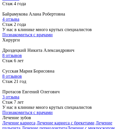
Стаж 4 года
Байрамукова
Алана Робертовна
4 отзыва
Стаж 2 года
У нас в клинике много крутых специалистов
Познакомиться с врачами
Хирурги
Дроздецкий
Никита Александрович
8 отзывов
Стаж 6 лет
Сусская
Мария Борисовна
8 отзывов
Стаж 21 год
Протасов
Евгений Олегович
3 отзыва
Стаж 7 лет
У нас в клинике много крутых специалистов
Познакомиться с врачами
Лечение зубов
Лечение кариеса
Лечение кариеса с брекетами
Лечение
пульпита
Лечение периодонтита
Лечение с микроскопом