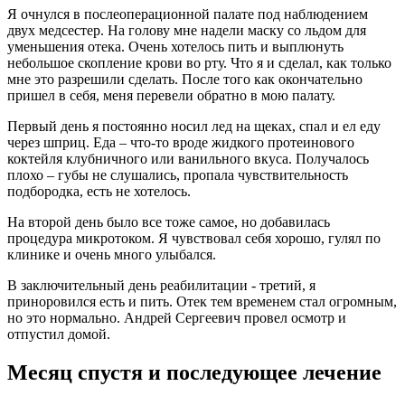
Я очнулся в послеоперационной палате под наблюдением
двух медсестер. На голову мне надели маску со льдом для
уменьшения отека. Очень хотелось пить и выплюнуть
небольшое скопление крови во рту. Что я и сделал, как только
мне это разрешили сделать. После того как окончательно
пришел в себя, меня перевели обратно в мою палату.
Первый день я постоянно носил лед на щеках, спал и ел еду
через шприц. Еда – что-то вроде жидкого протеинового
коктейля клубничного или ванильного вкуса. Получалось
плохо – губы не слушались, пропала чувствительность
подбородка, есть не хотелось.
На второй день было все тоже самое, но добавилась
процедура микротоком. Я чувствовал себя хорошо, гулял по
клинике и очень много улыбался.
В заключительный день реабилитации - третий, я
приноровился есть и пить. Отек тем временем стал огромным,
но это нормально. Андрей Сергеевич провел осмотр и
отпустил домой.
Месяц спустя и последующее лечение