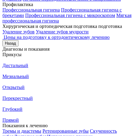
Профилактика
Профессиональная гигиена
Профессиональная гигиена с
брекетами
Профессиональная гигиена с микроскопом
Мягкая
профессиональная гигиена
Хирургическая и ортопедическая подготовка подготовка
Удаление зубов
Удаление зубов мудрости
Цены на подготовку к ортодонтическому лечению
Назад
Диагнозы и показания
Прикусы
Дистальный
Мезиальный
Открытый
Перекрестный
Глубокий
Прямой
Показания к лечению
Тремы и диастемы
Ретенированные зубы
Скученность