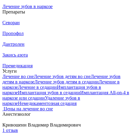
Лечение зубов в наркозе
Препараты
Севоран
Пропофол
Дантролен
Закись азота
Премедикация
Услуги
Лечение во сне
Лечение зубов детям во сне
Лечение зубов
детям в наркозе
Лечение зубов детям в седации
Лечение в
наркозе
Лечение в седации
Имплантация зубов в
наркозе
Имплантация зубов в седации
Имплантация All-on-4 в
наркозе или седации
Удаление зубов в
наркозе
Немедикаментозная седация
Цены на лечение во сне
Анестезиолог
Кривошеин
Владимир Владимирович
1 отзыв