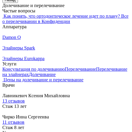
Долечивание и перелечивание
Частые вопросы
Как понять, что ортодонтическое лечение идет по плану?
Все
о перелечивании в Конфиденции
Аппаратура
Damon Q
Элайнеры Spark
Элайнеры Eurokappa
Услуги
Консультация по долечиванию
Перелечивание
Перелечивание
на элайнерах
Долечивание
Цены на долечивание и перелечивание
Врачи
Лавникевич
Ксения Михайловна
13 отзывов
Стаж 13 лет
Чирко
Инна Сергеенва
11 отзывов
Стаж 8 лет