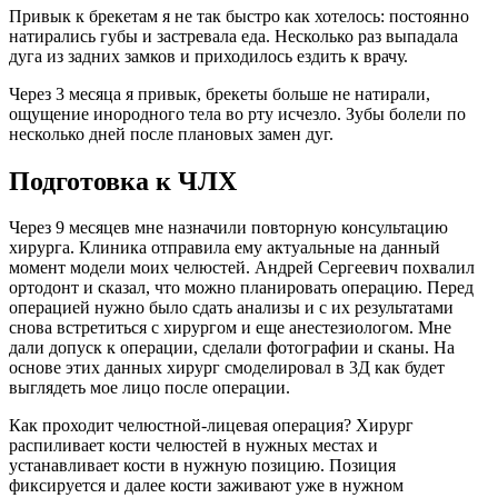
Привык к брекетам я не так быстро как хотелось: постоянно
натирались губы и застревала еда. Несколько раз выпадала
дуга из задних замков и приходилось ездить к врачу.
Через 3 месяца я привык, брекеты больше не натирали,
ощущение инородного тела во рту исчезло. Зубы болели по
несколько дней после плановых замен дуг.
Подготовка к ЧЛХ
Через 9 месяцев мне назначили повторную консультацию
хирурга. Клиника отправила ему актуальные на данный
момент модели моих челюстей. Андрей Сергеевич похвалил
ортодонт и сказал, что можно планировать операцию. Перед
операцией нужно было сдать анализы и с их результатами
снова встретиться с хирургом и еще анестезиологом. Мне
дали допуск к операции, сделали фотографии и сканы. На
основе этих данных хирург смоделировал в 3Д как будет
выглядеть мое лицо после операции.
Как проходит челюстной-лицевая операция? Хирург
распиливает кости челюстей в нужных местах и
устанавливает кости в нужную позицию. Позиция
фиксируется и далее кости заживают уже в нужном