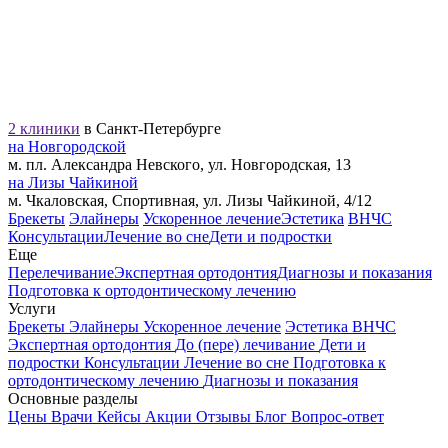
2 клиники
в Санкт-Петербурге
на Новгородской
м. пл. Александра Невского, ул. Новгородская, 13
на Лизы Чайкиной
м. Чкаловская, Спортивная, ул. Лизы Чайкиной, 4/12
Брекеты
Элайнеры
Ускоренное лечение
Эстетика
ВНЧС
Консультации
Лечение во сне
Дети и подростки
Еще
Перелечивание
Экспертная ортодонтия
Диагнозы и показания
Подготовка к ортодонтическому лечению
Услуги
Брекеты
Элайнеры
Ускоренное лечение
Эстетика
ВНЧС
Экспертная ортодонтия
До (пере) лечивание
Дети и
подростки
Консультации
Лечение во сне
Подготовка к
ортодонтическому лечению
Диагнозы и показания
Основные разделы
Цены
Врачи
Кейсы
Акции
Отзывы
Блог
Вопрос-ответ