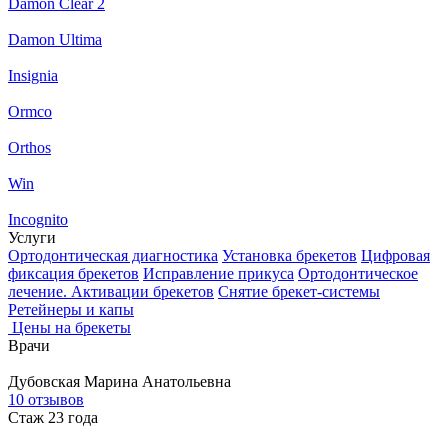
Damon Clear 2
Damon Ultima
Insignia
Ormco
Orthos
Win
Incognito
Услуги
Ортодонтическая диагностика
Установка брекетов
Цифровая
фиксация брекетов
Исправление прикуса
Ортодонтическое
лечение. Активации брекетов
Снятие брекет-системы
Ретейнеры и капы
Цены на брекеты
Врачи
Дубовская
Марина Анатольевна
10 отзывов
Стаж 23 года