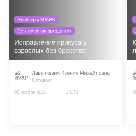
Элайнеры SPARK
Эстетическая ортодонтия
Исправление прикуса у
К
взрослых без брекетов
л
Лавникевич Ксения Михайловна
Ортодонт
05 ноября 2021
13170
0