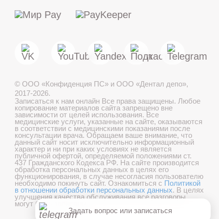
МАКС
Telegram
©
ООО «Конфиденция ПС» и ООО «Дентал депо»
,
Лечение детей во сне
2017-2026.
Записаться к нам онлайн
Все права защищены. Любое
копирование материалов сайта запрещено вне
зависимости от целей использования. Все
медицинские услуги, указанные на сайте, оказываются
в соответствии с медицинскими показаниями после
Записаться онлайн
консультации врача. Обращаем ваше внимание, что
данный сайт носит исключительно информационный
характер и ни при каких условиях не является
публичной офертой, определяемой положениями ст.
437 Гражданского Кодекса РФ. На сайте производится
обработка персональных данных в целях его
Онлайн консультация
функционирования, в случае несогласия пользователю
необходимо покинуть сайт. Ознакомиться с
Политикой
в отношении обработки персональных данных
. В целях
Хорошо
улучшения качества обслуживания все разговоры
могут быть записаны.
Задать вопрос или записаться